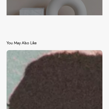
You May Also Like
Discovering
Passion
and
Purpose
in
Work