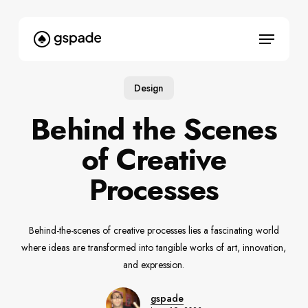
Skip
to
Menu
main
content
Design
Behind the Scenes
of Creative
Processes
Behind-the-scenes of creative processes lies a fascinating world
where ideas are transformed into tangible works of art, innovation,
and expression.
gspade