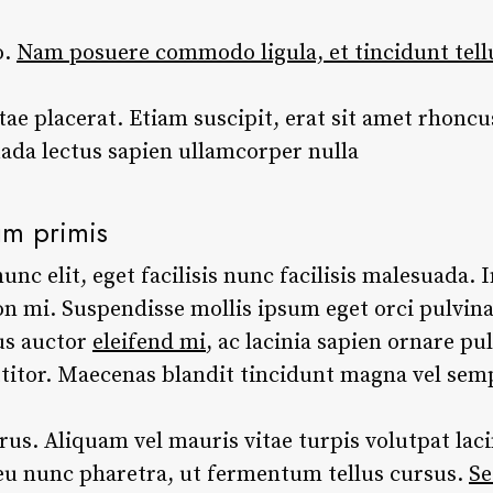
o.
Nam posuere commodo ligula, et tincidunt tell
tae placerat. Etiam suscipit, erat sit amet rhoncus
ada lectus sapien ullamcorper nulla
um primis
c elit, eget facilisis nunc facilisis malesuada. I
n mi. Suspendisse mollis ipsum eget orci pulvin
us auctor
eleifend mi
, ac lacinia sapien ornare pu
rttitor. Maecenas blandit tincidunt magna vel sem
. Aliquam vel mauris vitae turpis volutpat lacin
 eu nunc pharetra, ut fermentum tellus cursus.
Se