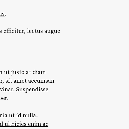
us
.
 efficitur, lectus augue
n ut justo at diam
ar, sit amet accumsan
lvinar. Suspendisse
per.
ia ut id nulla.
d ultricies enim ac