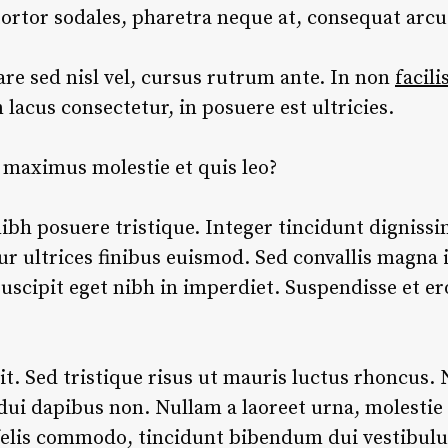
tortor sodales, pharetra neque at, consequat arcu
e sed nisl vel, cursus rutrum ante. In non
facili
n lacus consectetur, in posuere est ultricies.
o maximus molestie et quis leo?
ibh posuere tristique. Integer tincidunt dignissi
ur ultrices finibus euismod. Sed convallis magna id
scipit eget nibh in imperdiet. Suspendisse et ero
t. Sed tristique risus ut mauris luctus rhoncus. 
 dui dapibus non. Nullam a laoreet urna, molestie
elis commodo, tincidunt bibendum dui vestibulum.