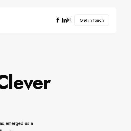
facebook
linkedin
instagram
Get in touch
 Clever
 has emerged as a