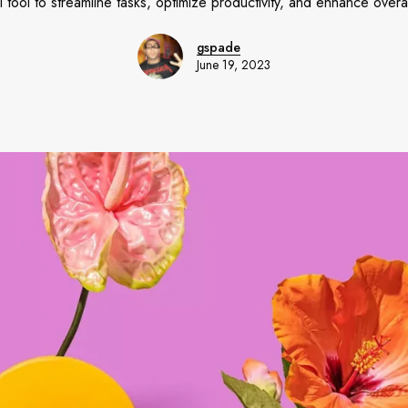
 tool to streamline tasks, optimize productivity, and enhance overall
gspade
June 19, 2023